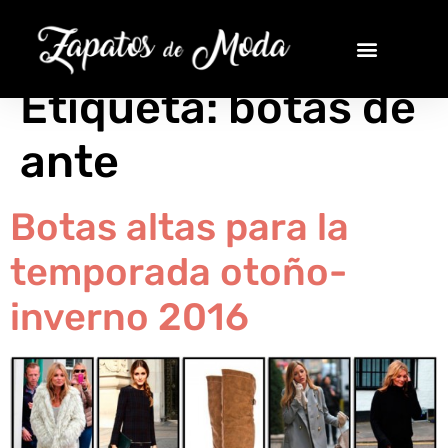
Etiqueta:
botas de
ante
Botas altas para la
temporada otoño-
inverno 2016