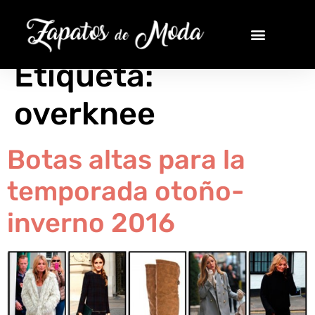
Etiqueta:
overknee
Botas altas para la
temporada otoño-
inverno 2016