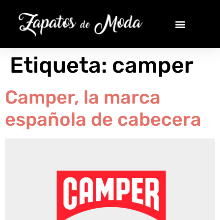
Etiqueta:
camper
Camper, la marca
española de cabecera