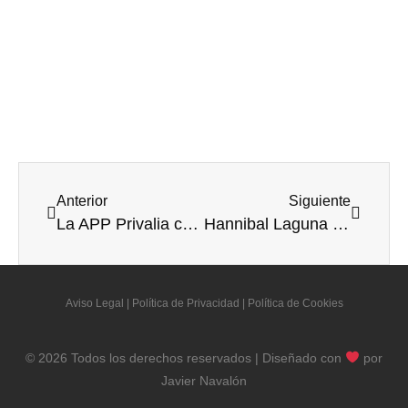
Anterior
Siguiente
La APP Privalia como ejemplo del auge de las compras desde el móvil
Hannibal Laguna abre en Madrid la primera tienda dedicada en exclusiva a su colección Shoes & Accessories
Aviso Legal
|
Política de Privacidad
|
Política de Cookies
© 2026 Todos los derechos reservados | Diseñado con
por
Javier Navalón