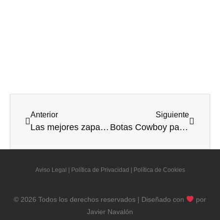
Anterior
Siguiente
Las mejores zapatillas de estar por casa para hombre y mujer
Botas Cowboy para este Otoño / Invierno
Aviso Legal
|
Política de Privacidad
|
Política de Cookies
© 2026 Todos los derechos reservados | Diseñado con
por
Javier Navalón